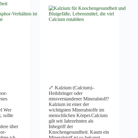
heit
🦴 Kalzium (Calcium)–
hor-
Heilsbringer oder
enes
missverstandener Mineralstoff?
Kalzium ist einer der
el Wer
wichtigsten Mineralstoffe im
 sollte
menschlichen Körper.Calcium
gilt seit Jahrzehnten als
dere über
Inbegriff der
or-
Knochengesundheit. Kaum ein
idme ich
Mineralstoff ist so bekannt,