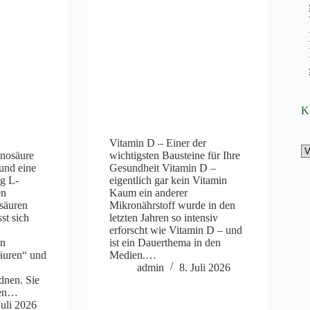
K
Vitamin D – Einer der
inosäure
wichtigsten Bausteine für Ihre
und eine
Gesundheit Vitamin D –
g L-
eigentlich gar kein Vitamin
en
Kaum ein anderer
säuren
Mikronährstoff wurde in den
st sich
letzten Jahren so intensiv
e
erforscht wie Vitamin D – und
en
ist ein Dauerthema in den
äuren“ und
Medien.…
admin
8. Juli 2026
dnen. Sie
den…
Juli 2026