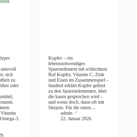
örper
Kupfer – ein
lebensnotwendiges
sinnvoll
Spurenelement mit schlechtem
t, sich
Ruf Kupfer, Vitamin C, Zink
dheit zu
und Eisen im Zusammenspiel –
rüher oder
fundiert erklärt Kupfer gehört
zu den Spurenelementen, über
mittel,
die kaum gesprochen wird –
enannt.
und wenn doch, dann oft mit
 einem
Skepsis. Für die einen…
– Vitamin
admin
 Omega-3.
22. Januar 2026
26