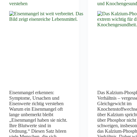
verstehen
und Knochengesund
Eisenmangel erkennen:
Das Kalzium-Phosp
Symptome, Ursachen und
Verhältnis – vergess
Eisenwerte richtig verstehen
Gleichgewicht im
Warum ein Eisenmangel oft
Knochenstoffwechs
lange unbemerkt bleibt
über Kalzium spricht,
„Eisenmangel haben sie nicht.
über Phosphor nicht
Ihre Blutwerte sind in
schweigen, insbeson
Ordnung.“ Diesen Satz hören
das Kalzium-Phosph
viele Menschen, die sich
Verhältnis. Daher w