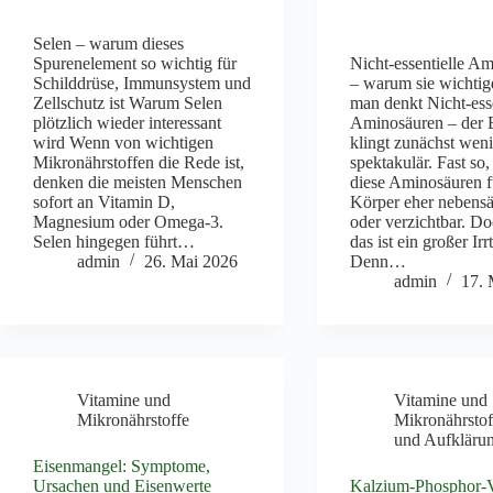
Selen – warum dieses
Spurenelement so wichtig für
Nicht-essentielle A
Schilddrüse, Immunsystem und
– warum sie wichtige
Zellschutz ist Warum Selen
man denkt Nicht-esse
plötzlich wieder interessant
Aminosäuren – der B
wird Wenn von wichtigen
klingt zunächst wen
Mikronährstoffen die Rede ist,
spektakulär. Fast so,
denken die meisten Menschen
diese Aminosäuren f
sofort an Vitamin D,
Körper eher nebensä
Magnesium oder Omega-3.
oder verzichtbar. D
Selen hingegen führt…
das ist ein großer Ir
admin
26. Mai 2026
Denn…
admin
17. 
Vitamine und
Vitamine und
Mikronährstoffe
Mikronährstof
und Aufkläru
Eisenmangel: Symptome,
Ursachen und Eisenwerte
Kalzium-Phosphor-V