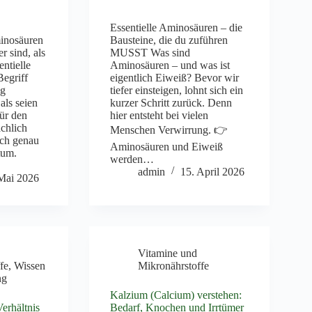
Essentielle Aminosäuren – die
minosäuren
Bausteine, die du zuführen
r sind, als
MUSST Was sind
ntielle
Aminosäuren – und was ist
egriff
eigentlich Eiweiß? Bevor wir
ig
tiefer einsteigen, lohnt sich ein
 als seien
kurzer Schritt zurück. Denn
ür den
hier entsteht bei vielen
chlich
Menschen Verwirrung. 👉
och genau
Aminosäuren und Eiweiß
rtum.
werden…
admin
15. April 2026
Mai 2026
Vitamine und
fe
,
Wissen
Mikronährstoffe
ng
Kalzium (Calcium) verstehen:
erhältnis
Bedarf, Knochen und Irrtümer