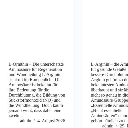
L-Ornithin – Die unterschätzte
L-Arginin – die Am
Aminosäure für Regeneration
für gesunde Gefäße 
und Wundheilung L-Arginin
bessere Durchblutun
steht oft im Rampenlicht. Die
Arginin gehört zu d
Aminosäure ist bekannt für
bekanntesten Amino
ihre Bedeutung für die
überhaupt und sie läs
Durchblutung, die Bildung von
nicht so genau in di
Stickstoffmonoxid (NO) und
Aminosäure-Grupp
die Wundheilung. Doch kaum
„Essentielle Aminos
jemand weiß, dass dabei eine
„Nicht essentielle
zweite…
Aminosäuren“ einor
admin
4. August 2026
gehört nämlich zu 
admin
29. 