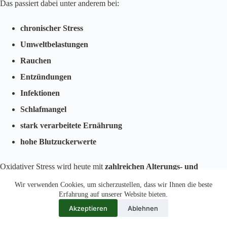
Das passiert dabei unter anderem bei:
chronischer Stress
Umweltbelastungen
Rauchen
Entzündungen
Infektionen
Schlafmangel
stark verarbeitete Ernährung
hohe Blutzuckerwerte
Oxidativer Stress wird heute mit
zahlreichen Alterungs- und
Krankheitsprozessen
in Verbindung gebracht.
Wir verwenden Cookies, um sicherzustellen, dass wir Ihnen die beste
Erfahrung auf unserer Website bieten.
Warum Schwefel für den Körper so wichtig ist
Akzeptieren
Ablehnen
Cystein enthält Schwefel – ein Element, das im Körper für viele
Prozesse benötigt wird. Schwefel spielt unter anderem eine Rolle bei: