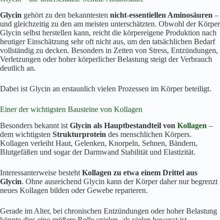
Glycin
gehört zu den bekanntesten
nicht-essentiellen Aminosäuren
–
und gleichzeitig zu den am meisten unterschätzten. Obwohl der Körper
Glycin selbst herstellen kann, reicht die körpereigene Produktion nach
heutiger Einschätzung sehr oft nicht aus, um den tatsächlichen Bedarf
vollständig zu decken. Besonders in Zeiten von Stress, Entzündungen,
Verletzungen oder hoher körperlicher Belastung steigt der Verbrauch
deutlich an.
Dabei ist Glycin an erstaunlich vielen Prozessen im Körper beteiligt.
Einer der wichtigsten Bausteine von Kollagen
Besonders bekannt ist
Glycin als Hauptbestandteil von
Kollagen
–
dem wichtigsten
Strukturprotein
des menschlichen Körpers.
Kollagen verleiht Haut, Gelenken, Knorpeln, Sehnen, Bändern,
Blutgefäßen und sogar der Darmwand Stabilität und Elastizität.
Interessanterweise besteht
Kollagen zu etwa einem Drittel aus
Glycin
. Ohne ausreichend Glycin kann der Körper daher nur begrenzt
neues Kollagen bilden oder Gewebe reparieren.
Gerade im Alter, bei chronischen Entzündungen oder hoher Belastung
könnte dies eine größere Rolle spielen, als vielen bewusst ist.