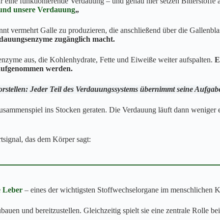
r eine funktionierende Verdauung – und genau hier setzen Bitterstoffe 
und unsere Verdauung
„
nnt vermehrt Galle zu produzieren, die anschließend über die Gallenb
Verdauungsenzyme zugänglich macht.
senzyme aus, die Kohlenhydrate, Fette und Eiweiße weiter aufspalten.
E
 aufgenommen werden.
orstellen: Jeder Teil des Verdauungssystems übernimmt seine Aufgabe
 Zusammenspiel ins Stocken geraten. Die Verdauung läuft dann weniger 
rtsignal, das dem Körper sagt:
e Leber
– eines der wichtigsten Stoffwechselorgane im menschlichen K
bauen und bereitzustellen. Gleichzeitig spielt sie eine zentrale Rolle be