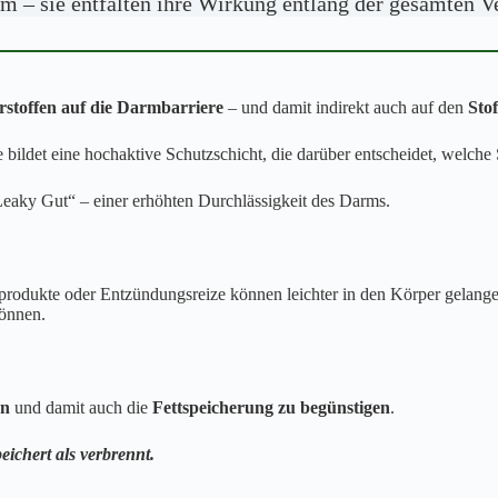
m – sie entfalten ihre Wirkung entlang der gesamten V
erstoffen auf die Darmbarriere
– und damit indirekt auch auf den
Sto
e bildet eine hochaktive Schutzschicht, die darüber entscheidet, welch
„Leaky Gut“ – einer erhöhten Durchlässigkeit des Darms.
lprodukte oder Entzündungsreize können leichter in den Körper gelange
können.
rn
und damit auch die
Fettspeicherung zu begünstigen
.
ichert als verbrennt.