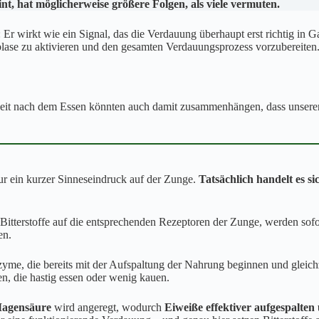
t, hat möglicherweise größere Folgen, als viele vermuten.
Er wirkt wie ein Signal, das die Verdauung überhaupt erst richtig in Ga
blase zu aktivieren und den gesamten Verdauungsprozess vorzubereiten
t nach dem Essen könnten auch damit zusammenhängen, dass unserer Er
ur ein kurzer Sinneseindruck auf der Zunge.
Tatsächlich handelt es si
 Bitterstoffe auf die entsprechenden Rezeptoren der Zunge, werden sof
en.
zyme, die bereits mit der Aufspaltung der Nahrung beginnen und gleichz
n, die hastig essen oder wenig kauen.
Magensäure
wird angeregt, wodurch
Eiweiße effektiver aufgespalte