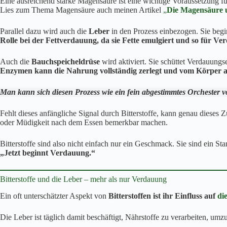
Eine ausreichend starke Magensäure ist eine wichtige Voraussetzung fü
Lies zum Thema Magensäure auch meinen Artikel
„
Die Magensäure 
Parallel dazu wird auch die
Leber
in den Prozess einbezogen. Sie begi
Rolle bei der Fettverdauung, da sie Fette emulgiert und so für 
Auch die
Bauchspeicheldrüse
wird aktiviert. Sie schüttet Verdauung
Enzymen kann die Nahrung vollständig zerlegt und vom Körper
Man kann sich diesen Prozess wie ein fein abgestimmtes Orchester v
Fehlt dieses anfängliche Signal durch Bitterstoffe, kann genau dieses
oder Müdigkeit nach dem Essen bemerkbar machen.
Bitterstoffe sind also nicht einfach nur ein Geschmack. Sie sind ein Sta
„Jetzt beginnt Verdauung.“
Bitterstoffe und die Leber – mehr als nur Verdauung
Ein oft unterschätzter Aspekt von
Bitterstoffen ist ihr Einfluss auf
di
Die Leber ist täglich damit beschäftigt, Nährstoffe zu verarbeiten, umzu