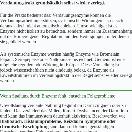
Verdauungstrakt grundsätzlich selbst wieder zerlegt.
Für die Praxis bedeutet das: Verdauungsenzyme können die
Verdauungsarbeit unterstützen, systemische Wirkungen lassen sich
daraus jedoch nicht automatisch ableiten. Umso wichtiger ist es,
Enzyme nicht isoliert zu betrachten, sondern immer im Zusammenhang
mit der körpereigenen Regulation und den Bedingungen, unter denen
sie gebildet werden.
Als systemische Enzyme werden häufig Enzyme wie Bromelain,
Papain, Serrapeptase oder Nattokinase bezeichnet. Gemeint ist eine
mögliche regulierende Wirkung im Körper. Diese Vorstellung ist
jedoch wissenschaftlich nicht eindeutig belegt, da Enzyme als
Eiweißstrukturen im Verdauungstrakt in der Regel selbst wieder zerlegt
werden.
Wenn Spaltung durch Enzyme fehlt, entstehen Folgeprobleme
Unvollständig verdaute Nahrung beginnt im Darm zu gären oder zu
faulen. Das verändert das Milieu, fördert Dysbalancen der Darmflora
und kann das Immunsystem dauerhaft aktivieren. Beschwerden wie
Blähbauch, Histaminprobleme, Reizdarm-Symptome oder
chronische Erschöpfung
sind dann oft keine eigenständigen
Ursachen, sondern Folgen einer langfristig gestörten