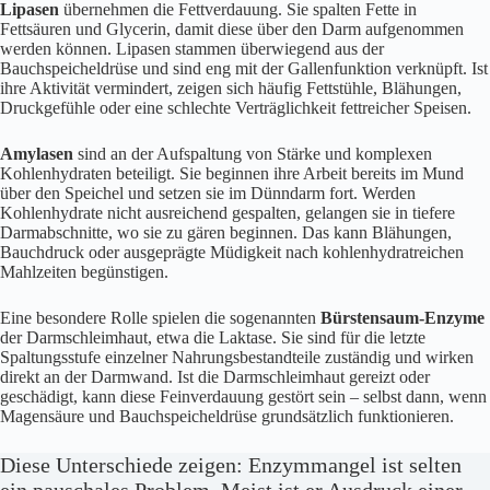
Lipasen
übernehmen die Fettverdauung. Sie spalten Fette in
Fettsäuren und Glycerin, damit diese über den Darm aufgenommen
werden können. Lipasen stammen überwiegend aus der
Bauchspeicheldrüse und sind eng mit der Gallenfunktion verknüpft. Ist
ihre Aktivität vermindert, zeigen sich häufig Fettstühle, Blähungen,
Druckgefühle oder eine schlechte Verträglichkeit fettreicher Speisen.
Amylasen
sind an der Aufspaltung von Stärke und komplexen
Kohlenhydraten beteiligt. Sie beginnen ihre Arbeit bereits im Mund
über den Speichel und setzen sie im Dünndarm fort. Werden
Kohlenhydrate nicht ausreichend gespalten, gelangen sie in tiefere
Darmabschnitte, wo sie zu gären beginnen. Das kann Blähungen,
Bauchdruck oder ausgeprägte Müdigkeit nach kohlenhydratreichen
Mahlzeiten begünstigen.
Eine besondere Rolle spielen die sogenannten
Bürstensaum-Enzyme
der Darmschleimhaut, etwa die Laktase. Sie sind für die letzte
Spaltungsstufe einzelner Nahrungsbestandteile zuständig und wirken
direkt an der Darmwand. Ist die Darmschleimhaut gereizt oder
geschädigt, kann diese Feinverdauung gestört sein – selbst dann, wenn
Magensäure und Bauchspeicheldrüse grundsätzlich funktionieren.
Diese Unterschiede zeigen: Enzymmangel ist selten
ein pauschales Problem. Meist ist er Ausdruck einer