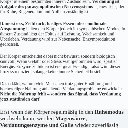
Körper in einem bestimmten inneren Zustand sein.
Verdauung ist
Aufgabe des parasympathischen Nervensystems
– jenes Teils, der
für Ruhe, Regeneration und Aufbau zuständig ist.
Dauerstress, Zeitdruck, hastiges Essen oder emotionale
Anspannung
halten den Körper jedoch im sympathischen Modus. In
diesem Zustand liegt der Fokus auf Leistung, Wachsamkeit und
Überleben. Verdauung wird zur Nebensache, Enzymproduktion
gedrosselt.
Der Körper entscheidet dabei nicht bewusst, sondern biologisch
sinnvoll: Wenn Gefahr oder Stress wahrgenommen wird, spart er
Energie. Enzyme zu bilden ist energieaufwendig – also wird dieser
Prozess reduziert, solange keine innere Sicherheit besteht.
Das erklärt, warum viele Menschen trotz guter Ernährung und
hochwertiger Nahrung anhaltende Verdauungsprobleme entwickeln.
Nicht die Nahrung fehlt – sondern das Signal, dass Verdauung
jetzt stattfinden darf.
Erst wenn der Körper regelmäßig in den
Ruhemodus
wechseln kann, werden
Magensäure,
Verdauungsenzyme und Galle
wieder zuverlässig