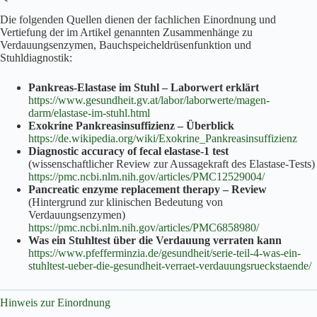
Die folgenden Quellen dienen der fachlichen Einordnung und
Vertiefung der im Artikel genannten Zusammenhänge zu
Verdauungsenzymen, Bauchspeicheldrüsenfunktion und
Stuhldiagnostik:
Pankreas-Elastase im Stuhl – Laborwert erklärt
https://www.gesundheit.gv.at/labor/laborwerte/magen-
darm/elastase-im-stuhl.html
Exokrine Pankreasinsuffizienz – Überblick
https://de.wikipedia.org/wiki/Exokrine_Pankreasinsuffizienz
Diagnostic accuracy of fecal elastase-1 test
(wissenschaftlicher Review zur Aussagekraft des Elastase-Tests)
https://pmc.ncbi.nlm.nih.gov/articles/PMC12529004/
Pancreatic enzyme replacement therapy – Review
(Hintergrund zur klinischen Bedeutung von
Verdauungsenzymen)
https://pmc.ncbi.nlm.nih.gov/articles/PMC6858980/
Was ein Stuhltest über die Verdauung verraten kann
https://www.pfefferminzia.de/gesundheit/serie-teil-4-was-ein-
stuhltest-ueber-die-gesundheit-verraet-verdauungsrueckstaende/
Hinweis zur Einordnung