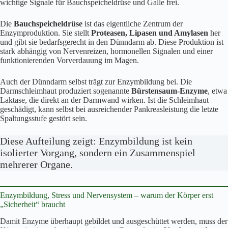
wichtige Signale für Bauchspeicheldrüse und Galle frei.
Die
Bauchspeicheldrüse
ist das eigentliche Zentrum der
Enzymproduktion. Sie stellt
Proteasen, Lipasen und Amylasen
her
und gibt sie bedarfsgerecht in den Dünndarm ab. Diese Produktion ist
stark abhängig von Nervenreizen, hormonellen Signalen und einer
funktionierenden Vorverdauung im Magen.
Auch der Dünndarm selbst trägt zur Enzymbildung bei. Die
Darmschleimhaut produziert sogenannte
Bürstensaum-Enzyme
, etwa
Laktase, die direkt an der Darmwand wirken. Ist die Schleimhaut
geschädigt, kann selbst bei ausreichender Pankreasleistung die letzte
Spaltungsstufe gestört sein.
Diese Aufteilung zeigt: Enzymbildung ist kein
isolierter Vorgang, sondern ein Zusammenspiel
mehrerer Organe.
Enzymbildung, Stress und Nervensystem – warum der Körper erst
„Sicherheit“ braucht
Damit Enzyme überhaupt gebildet und ausgeschüttet werden, muss der