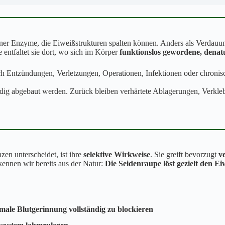
ener Enzyme, die Eiweißstrukturen spalten können. Anders als Verdau
 entfaltet sie dort, wo sich im Körper
funktionslos gewordene, denatu
rch Entzündungen, Verletzungen, Operationen, Infektionen oder chroni
ndig abgebaut werden. Zurück bleiben verhärtete Ablagerungen, Verkle
en unterscheidet, ist ihre
selektive Wirkweise
. Sie greift bevorzugt
v
ennen wir bereits aus der Natur:
Die Seidenraupe löst gezielt den Ei
ale Blutgerinnung vollständig zu blockieren