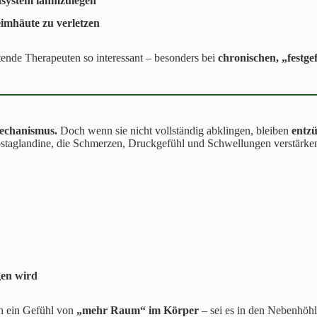
system lahmzulegen
imhäute zu verletzen
itende Therapeuten so interessant – besonders bei
chronischen, „festg
echanismus.
Doch wenn sie nicht vollständig abklingen, bleiben
entz
staglandine, die Schmerzen, Druckgefühl und Schwellungen verstärke
gen wird
n ein Gefühl von
„mehr Raum“ im Körper
– sei es in den Nebenhöhl