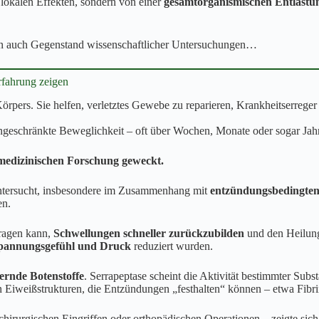
n lokalen Effekten, sondern von einer
gesamtorganismischen Entlastu
chen auch Gegenstand wissenschaftlicher Untersuchungen…
fahrung zeigen
pers. Sie helfen, verletztes Gewebe zu reparieren, Krankheitserrege
ngeschränkte Beweglichkeit – oft über Wochen, Monate oder sogar Jah
 medizinischen Forschung geweckt.
untersucht, insbesondere im Zusammenhang mit
entzündungsbedingte
en.
tragen kann,
Schwellungen schneller zurückzubilden
und den Heilungs
pannungsgefühl und Druck
reduziert wurden.
ernde Botenstoffe
. Serrapeptase scheint die Aktivität bestimmter Sub
von Eiweißstrukturen, die Entzündungen „festhalten“ können – etwa Fib
irurgischen Eingriffen oder orthopädischen Operationen – zeigte sich,