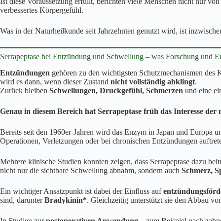
Ist diese Voraussetzung erfüllt, berichten viele Menschen nicht nur vo
verbessertes Körpergefühl.
Was in der Naturheilkunde seit Jahrzehnten genutzt wird, ist inzwis
Serrapeptase bei Entzündung und Schwellung – was Forschung und Er
Entzündungen
gehören zu den wichtigsten Schutzmechanismen des Kör
wird es dann, wenn dieser Zustand
nicht vollständig abklingt
.
Zurück bleiben
Schwellungen, Druckgefühl, Schmerzen
und eine ei
Genau in diesem Bereich hat Serrapeptase früh das Interesse der
Bereits seit den 1960er-Jahren wird das Enzym in Japan und Europa 
Operationen, Verletzungen oder bei chronischen Entzündungen auftret
Mehrere klinische Studien konnten zeigen, dass Serrapeptase dazu bei
nicht nur die sichtbare Schwellung abnahm, sondern auch
Schmerz, S
Ein wichtiger Ansatzpunkt ist dabei der Einfluss auf
entzündungsförd
sind, darunter
Bradykinin*
. Gleichzeitig unterstützt sie den Abbau 
In Studien zur
postoperativen Anwendung
– zum Beispiel nach zahnch