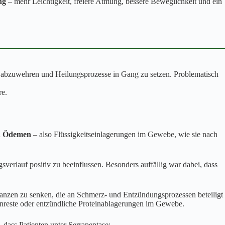
ng
– mehr Leichtigkeit, freiere Atmung, bessere Beweglichkeit und ein
r abzuwehren und Heilungsprozesse in Gang zu setzen. Problematisch
re.
n Ödemen
– also Flüssigkeitseinlagerungen im Gewebe, wie sie nach
verlauf positiv zu beeinflussen. Besonders auffällig war dabei, dass
stanzen zu senken, die an Schmerz- und Entzündungsprozessen beteiligt
rinreste oder entzündliche Proteinablagerungen im Gewebe.
 dass Patienten unter Serrapeptase: