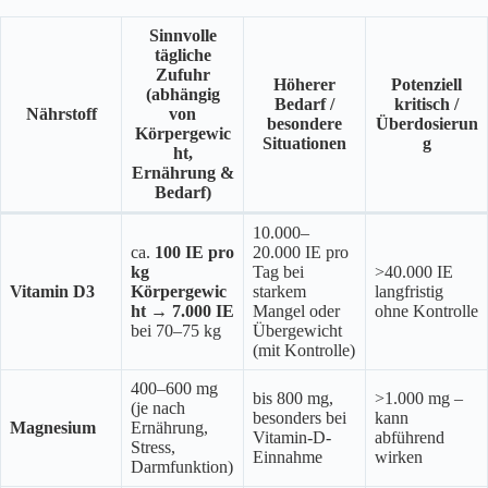
Sinnvolle
tägliche
Zufuhr
Höherer
Potenziell
(abhängig
Bedarf /
kritisch /
Nährstoff
von
besondere
Überdosierun
Körpergewic
Situationen
g
ht,
Ernährung &
Bedarf)
10.000–
ca.
100 IE pro
20.000 IE pro
kg
Tag bei
>40.000 IE
Vitamin D3
Körpergewic
starkem
langfristig
ht
→
7.000 IE
Mangel oder
ohne Kontrolle
bei 70–75 kg
Übergewicht
(mit Kontrolle)
400–600 mg
bis 800 mg,
>1.000 mg –
(je nach
besonders bei
kann
Magnesium
Ernährung,
Vitamin-D-
abführend
Stress,
Einnahme
wirken
Darmfunktion)