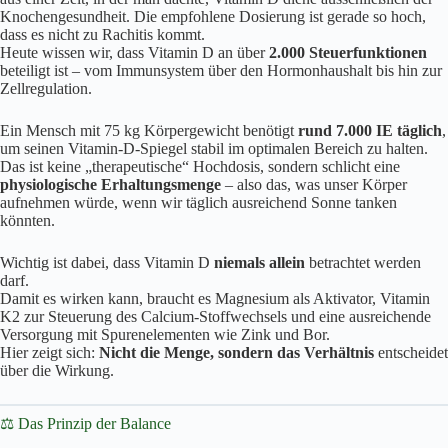
Knochengesundheit. Die empfohlene Dosierung ist gerade so hoch,
dass es nicht zu Rachitis kommt.
Heute wissen wir, dass Vitamin D an über
2.000 Steuerfunktionen
beteiligt ist – vom Immunsystem über den Hormonhaushalt bis hin zur
Zellregulation.
Ein Mensch mit 75 kg Körpergewicht benötigt
rund 7.000 IE täglich
,
um seinen Vitamin-D-Spiegel stabil im optimalen Bereich zu halten.
Das ist keine „therapeutische“ Hochdosis, sondern schlicht eine
physiologische Erhaltungsmenge
– also das, was unser Körper
aufnehmen würde, wenn wir täglich ausreichend Sonne tanken
könnten.
Wichtig ist dabei, dass Vitamin D
niemals allein
betrachtet werden
darf.
Damit es wirken kann, braucht es Magnesium als Aktivator, Vitamin
K2 zur Steuerung des Calcium-Stoffwechsels und eine ausreichende
Versorgung mit Spurenelementen wie Zink und Bor.
Hier zeigt sich:
Nicht die Menge, sondern das Verhältnis
entscheidet
über die Wirkung.
⚖️ Das Prinzip der Balance