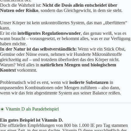
Doch die Wahrheit ist:
Nicht die Dosis allein entscheidet über
Nutzen oder Risiko
, sondern das Gleichgewicht, in dem sie steht.
Unser Körper ist kein unkontrolliertes System, das man „überfüttern“
kann.
Er ist ein
intelligentes Regulationswunder
, das genau weiß, was es
wann braucht – vorausgesetzt, er bekommt alles, was er zur Verfügung
haben möchte.
In der Natur ist das selbstverständlich:
Wenn wir ein Stück Obst,
Gemüse oder Nüsse essen, nehmen wir Hunderte Mikronährstoffe
gleichzeitig auf – und trotzdem überfordert das den Körper nicht.
Warum? Weil alles in
natürlichen Mengen und biologischem
Kontext
vorkommt.
Problematisch wird es erst, wenn wir
isolierte Substanzen
in
unpassenden Kombinationen oder Mengen zuführen – also dann,
wenn wir das fein abgestimmte System aus seiner Balance reißen.
☀️ Vitamin D als Paradebeispiel
Ein gutes Beispiel ist Vitamin D.
Die offiziellen Empfehlungen von 800 bis 1.000 IE pro Tag stammen
aus einer Zeit, in der man dachte, Vitamin D diene ausschließlich der