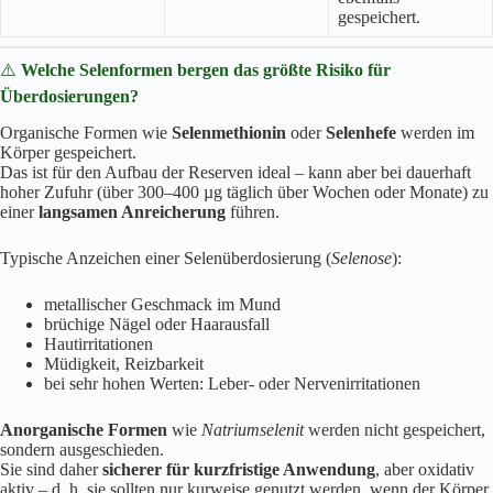
gespeichert.
⚠️
Welche Selenformen bergen das größte Risiko für
Überdosierungen?
Organische Formen wie
Selenmethionin
oder
Selenhefe
werden im
Körper gespeichert.
Das ist für den Aufbau der Reserven ideal – kann aber bei dauerhaft
hoher Zufuhr (über 300–400 µg täglich über Wochen oder Monate) zu
einer
langsamen Anreicherung
führen.
Typische Anzeichen einer Selenüberdosierung (
Selenose
):
metallischer Geschmack im Mund
brüchige Nägel oder Haarausfall
Hautirritationen
Müdigkeit, Reizbarkeit
bei sehr hohen Werten: Leber- oder Nervenirritationen
Anorganische Formen
wie
Natriumselenit
werden nicht gespeichert,
sondern ausgeschieden.
Sie sind daher
sicherer für kurzfristige Anwendung
, aber oxidativ
aktiv – d. h. sie sollten nur kurweise genutzt werden, wenn der Körper