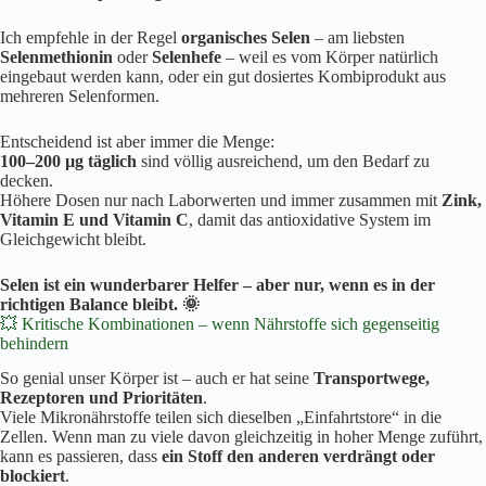
Ich empfehle in der Regel
organisches Selen
– am liebsten
Selenmethionin
oder
Selenhefe
– weil es vom Körper natürlich
eingebaut werden kann, oder ein gut dosiertes Kombiprodukt aus
mehreren Selenformen.
Entscheidend ist aber immer die Menge:
100–200 µg täglich
sind völlig ausreichend, um den Bedarf zu
decken.
Höhere Dosen nur nach Laborwerten und immer zusammen mit
Zink,
Vitamin E und Vitamin C
, damit das antioxidative System im
Gleichgewicht bleibt.
Selen ist ein wunderbarer Helfer – aber nur, wenn es in der
richtigen Balance bleibt. 🌞
💥 Kritische Kombinationen – wenn Nährstoffe sich gegenseitig
behindern
So genial unser Körper ist – auch er hat seine
Transportwege,
Rezeptoren und Prioritäten
.
Viele Mikronährstoffe teilen sich dieselben „Einfahrtstore“ in die
Zellen. Wenn man zu viele davon gleichzeitig in hoher Menge zuführt,
kann es passieren, dass
ein Stoff den anderen verdrängt oder
blockiert
.