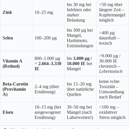
bis 30 mg bei
>50 mg über
Infekten oder
längere Zeit –
Zink
10–25 mg
starker
Kupfermangel
Belastung
möglich
bis 300 µg bei
>400 µg
Mangel,
Selen
100–200 µg
dauerhaft –
Hashimoto,
toxisch
Entzündungen
>9.000 µg /
800–1.000 µg
bis
3.000 µg /
Vitamin A
30.000 IE
=
2.664–3.330
10.000 IE
bei
(Retinol)
chronisch –
IE
Mangel
Lebertoxisch
keine echte
Beta-Carotin
bis 15–20 mg
2–4 mg (über
Toxizität –
(Provitamin
über natürliche
Ernährung)
Umwandlung
A)
Quellen
nach Bedarf
10–15 mg (bei
30–50 mg bei
>100 mg –
Eisen
ausgewogener
Mangel (nach
oxidativer
Ernährung)
Laborwerten!)
Stress möglich