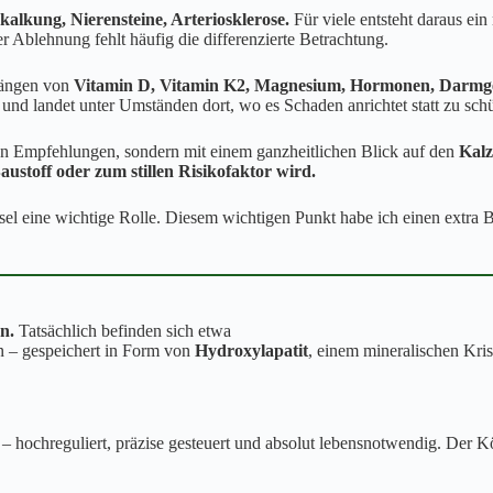
alkung, Nierensteine, Arteriosklerose.
Für viele entsteht daraus ei
 Ablehnung fehlt häufig die differenzierte Betrachtung.
 hängen von
Vitamin D, Vitamin K2, Magnesium, Hormonen, Darmge
und landet unter Umständen dort, wo es Schaden anrichtet statt zu sch
len Empfehlungen, sondern mit einem ganzheitlichen Blick auf den
Kalz
ustoff oder zum stillen Risikofaktor wird.
l eine wichtige Rolle. Diesem wichtigen Punkt habe ich einen extra B
n.
Tatsächlich befinden sich etwa
 – gespeichert in Form von
Hydroxylapatit
, einem mineralischen Krist
en – hochreguliert, präzise gesteuert und absolut lebensnotwendig. Der