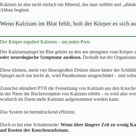
Kalzium ist also nicht einfach ein Mineral, das man zuführt und „abhakt
Abbau beginnt.
Wenn Kalzium im Blut fehlt, holt der Körper es sich au
Der Körper reguliert Kalzium – um jeden Preis
Der Kalziumspiegel im Blut gehört zu den am strengsten vom Körper s
oder neurologische Symptome auslösen.
Deshalb hat der Organismus 
Diese kleinen, meist vier linsengroßen Drüsen sitzen hinter der Schild
Spiegel auch nur leicht ab, wird Parathormon ausgeschüttet – und sofor
Zunächst stimuliert PTH die Freisetzung von Kalzium aus den Knochen.
in der Niere die Rückresorption von Kalzium erhöht – es wird also we
wodurch im Darm mehr Kalzium aufgenommen werden kann.
Das System ist beeindruckend effizient.
Doch es hat eine Schattenseite:
Wenn über längere Zeit zu wenig Kal
auf Kosten der Knochensubstanz.