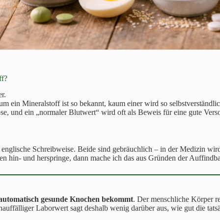
ff?
r.
um ein Mineralstoff ist so bekannt, kaum einer wird so selbstverständli
ose, und ein „normaler Blutwert“ wird oft als Beweis für eine gute Vers
e englische Schreibweise. Beide sind gebräuchlich – in der Medizin wir
en hin- und herspringe, dann mache ich das aus Gründen der Auffindba
it automatisch gesunde Knochen bekommt
. Der menschliche Körper reg
ffälliger Laborwert sagt deshalb wenig darüber aus, wie gut die tatsä