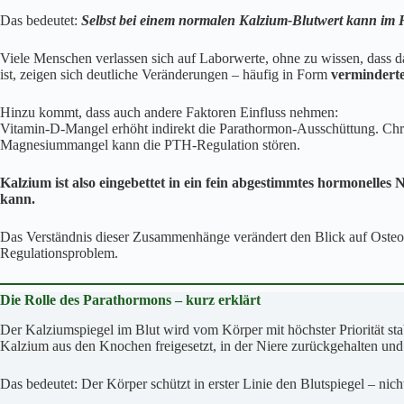
Das bedeutet:
Selbst bei einem normalen Kalzium-Blutwert kann im H
Viele Menschen verlassen sich auf Laborwerte, ohne zu wissen, dass d
ist, zeigen sich deutliche Veränderungen – häufig in Form
vermindert
Hinzu kommt, dass auch andere Faktoren Einfluss nehmen:
Vitamin-D-Mangel erhöht indirekt die Parathormon-Ausschüttung. Chro
Magnesiummangel kann die PTH-Regulation stören.
Kalzium ist also eingebettet in ein fein abgestimmtes hormonelle
kann.
Das Verständnis dieser Zusammenhänge verändert den Blick auf Osteop
Regulationsproblem.
Die Rolle des Parathormons – kurz erklärt
Der Kalziumspiegel im Blut wird vom Körper mit höchster Priorität sta
Kalzium aus den Knochen freigesetzt, in der Niere zurückgehalten u
Das bedeutet: Der Körper schützt in erster Linie den Blutspiegel – nic