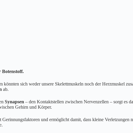
 Botenstoff.
 könnten sich weder unsere Skelettmuskeln noch der Herzmuskel zusa
n
ab.
den
Synapsen
– den Kontaktstellen zwischen Nervenzellen – sorgt es d
zwischen Gehirn und Körper.
ert Gerinnungsfaktoren und ermöglicht damit, dass kleine Verletzungen n
e.